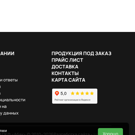
ПАНИИ
ПРОДУКЦИЯ ПОД ЗАКАЗ
ПРАЙС ЛИСТ
ДОСТАВКА
КОНТАКТЫ
КАРТА САЙТА
и ответы
и
а
нциальности
 на
у данных
иями
Хорошо
 ПКФ «Абак» © 2010–2026
Разработка сайта -
InterLabs