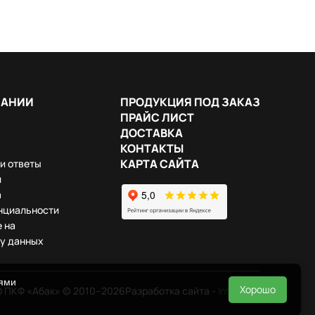
ПАНИИ
ПРОДУКЦИЯ ПОД ЗАКАЗ
ПРАЙС ЛИСТ
ДОСТАВКА
КОНТАКТЫ
КАРТА САЙТА
и ответы
и
а
нциальности
 на
у данных
иями
Хорошо
 ПКФ «Абак» © 2010–2026
Разработка сайта -
InterLabs