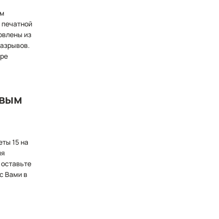
ом
е печатной
овлены из
разрывов.
ере
евым
ты 15 на
ия
 оставьте
с Вами в