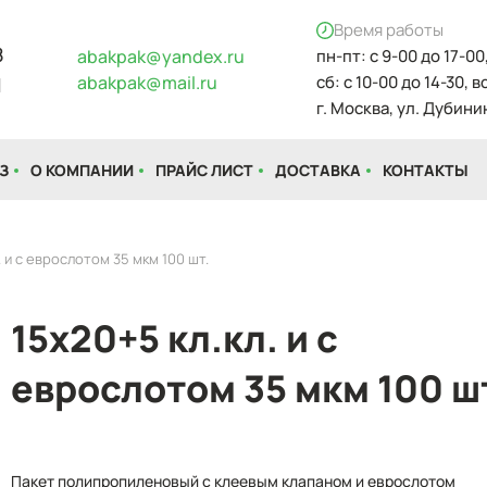
Время работы
8
abakpak@yandex.ru
пн-пт: с 9-00 до 17-00
abakpak@mail.ru
сб: с 10-00 до 14-30, 
1
г. Москва, ул. Дубинин
З
О КОМПАНИИ
ПРАЙС ЛИСТ
ДОСТАВКА
КОНТАКТЫ
. и с еврослотом 35 мкм 100 шт.
15х20+5 кл.кл. и с
еврослотом 35 мкм 100 ш
Пакет полипропиленовый с клеевым клапаном и еврослотом