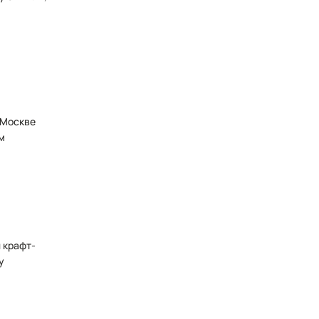
 Москве
м
 крафт-
у