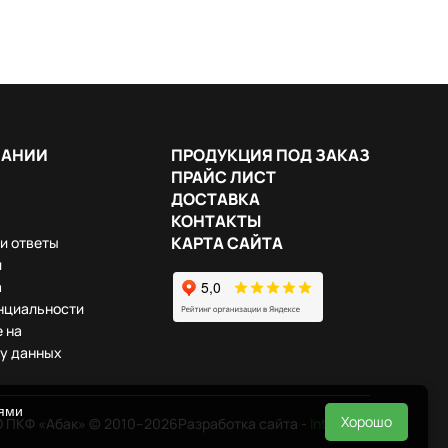
ПАНИИ
ПРОДУКЦИЯ ПОД ЗАКАЗ
ПРАЙС ЛИСТ
ДОСТАВКА
КОНТАКТЫ
КАРТА САЙТА
и ответы
и
а
нциальности
 на
у данных
иями
Хорошо
 ПКФ «Абак» © 2010–2026
Разработка сайта -
InterLabs