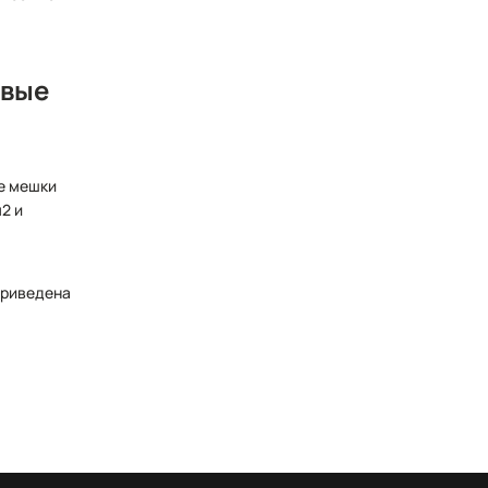
овые
е мешки
2 и
приведена