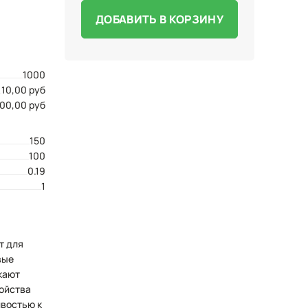
ДОБАВИТЬ В КОРЗИНУ
1000
10,00 руб
000,00 руб
150
100
0.19
1
т для
вые
кают
войства
ивостью к