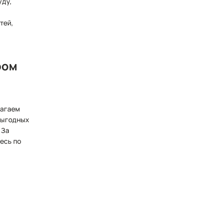
уду,
тей,
ром
лагаем
выгодных
 За
есь по