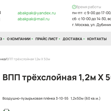
Время работы
8
abakpak@yandex.ru
пн-пт: с 9-00 до 17-00
abakpak@mail.ru
сб: с 10-00 до 14-30, 
1
г. Москва, ул. Дубинин
З
О КОМПАНИИ
ПРАЙС ЛИСТ
ДОСТАВКА
КОНТАКТЫ
енка
ВПП трёхслойная 1,2м Х 50м
ВПП трёхслойная 1,2м Х 
Воздушно-пузырьковая плёнка 3-10-55 1,2x50м (60 кв.м.)