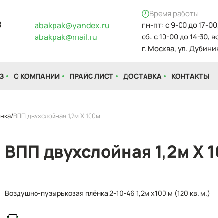
Время работы
8
abakpak@yandex.ru
пн-пт: с 9-00 до 17-00
abakpak@mail.ru
сб: с 10-00 до 14-30, 
1
г. Москва, ул. Дубинин
З
О КОМПАНИИ
ПРАЙС ЛИСТ
ДОСТАВКА
КОНТАКТЫ
енка
ВПП двухслойная 1,2м Х 100м
ВПП двухслойная 1,2м Х 
Воздушно-пузырьковая плёнка 2-10-46 1,2м х100 м (120 кв. м.)