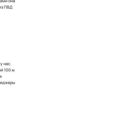
ками она
из ПВД
у нас.
й 100 м
а
неджеры