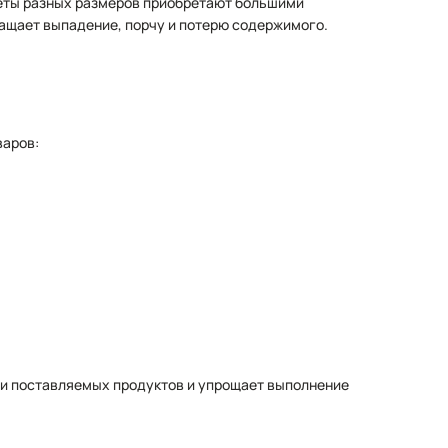
еты разных размеров приобретают большими
ащает выпадение, порчу и потерю содержимого.
варов:
ии поставляемых продуктов и упрощает выполнение