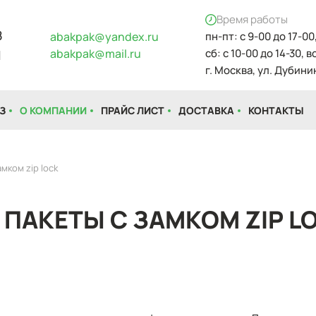
Время работы
8
abakpak@yandex.ru
пн-пт: с 9-00 до 17-00
abakpak@mail.ru
сб: с 10-00 до 14-30, 
1
г. Москва, ул. Дубинин
З
О КОМПАНИИ
ПРАЙС ЛИСТ
ДОСТАВКА
КОНТАКТЫ
мком zip lock
ПАКЕТЫ С ЗАМКОМ ZIP L