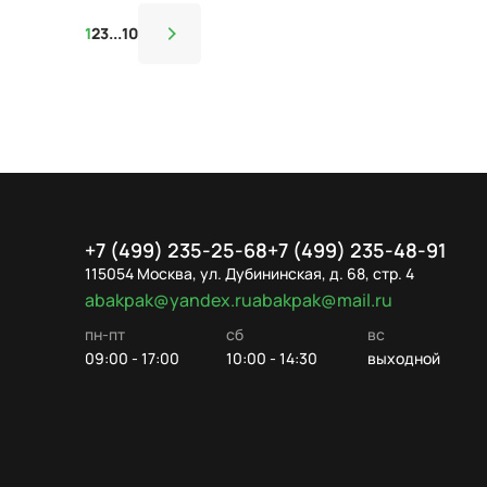
1
2
3
...
10
+7 (499) 235-25-68
+7 (499) 235-48-91
115054 Москва, ул. Дубининская, д. 68, стр. 4
abakpak@yandex.ru
abakpak@mail.ru
пн-пт
сб
вс
09:00 - 17:00
10:00 - 14:30
выходной